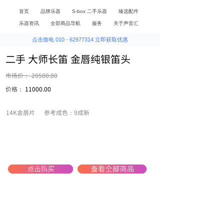
首页
品牌乐器
S-box 二手乐器
臻选配件
乐器资讯
全部商品导航
服务
关于声音汇
点击致电 010 - 62977314 立即获取优惠
二手 大师长笛 金唇纯银笛头
市场价：
20500.00
价格：
11000.00
14K金唇片 参考成色：9成新