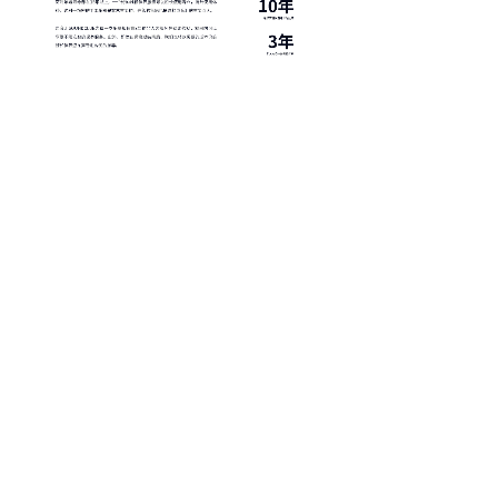
查看全部商品
村松 Muramatsu
宫泽 Miyazawa
三响 Sankyo
雅马哈 Yamaha
珍珠 Pearl
布菲 Buffet
施莱博 Schreiber
布朗兄弟 Brannen Brothers
博格莱尼 Bulgheroni
马里高斯 Marigaux
劳瑞 Loree
大师 FMCmasters
二手 布朗兄弟长笛 纯银笛头