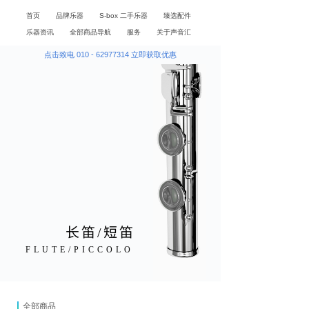
首页
品牌乐器
S-box 二手乐器
臻选配件
乐器资讯
全部商品导航
服务
关于声音汇
点击致电 010 - 62977314 立即获取优惠
长
笛
/
短
笛
FLUTE/PICCOLO
全部商品