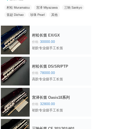
村松 Muramatsu
宫泽 Miyazawa
三响 Sankyo
笛赵 Dizhao
珍珠 Pearl
其他
村松长笛 EX/GX
30000.00
价格:
初阶专业级手工长笛
村松长笛 DS/SR/PTP
78000.00
价格:
高阶专业级手工长笛
宫泽长笛 Oasis18系列
32800.00
价格:
初阶专业级手工长笛
三响长笛 CF 201/301/401