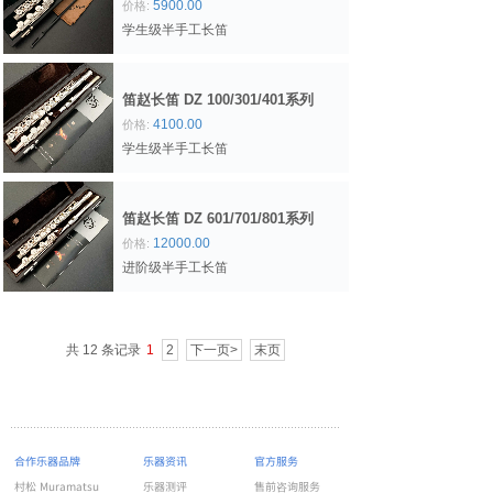
5900.00
价格:
学生级半手工长笛
笛赵长笛 DZ 100/301/401系列
4100.00
价格:
学生级半手工长笛
笛赵长笛 DZ 601/701/801系列
12000.00
价格:
进阶级半手工长笛
共 12 条记录
1
2
下一页>
末页
合作乐器品牌
乐器资讯
官方服务
村松 Muramatsu
乐器测评
售前咨询服务